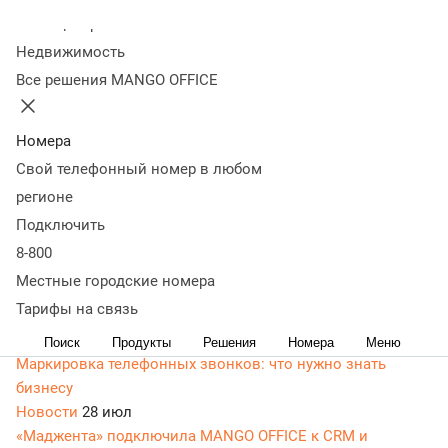
Новые статьи
Колл-центр
Недвижимость
Новости
05 авг
Все решения MANGO OFFICE
MANGO OFFICE и МираЛоджик анонсировали
эксклюзивное партнерство
Номера
Новости
05 авг
Свой телефонный номер в любом
Актуализация тарифов
Новости
30 июл
регионе
Владимир Торопецкий назначен директором по
Подключить
продуктовому развитию MANGO OFFICE и Цифровых
8-800
коммуникаций Ростелеком
Местные городские номера
Бизнес-рецепты
28 июл
Тарифы на связь
ТОП полезных навыков Алисы для бизнеса
Энциклопедия маркетолога
28 июл
Поиск
Продукты
Решения
Номера
Меню
Маркировка телефонных звонков: что нужно знать
бизнесу
Новости
28 июл
«Маджента» подключила MANGO OFFICE к CRM и