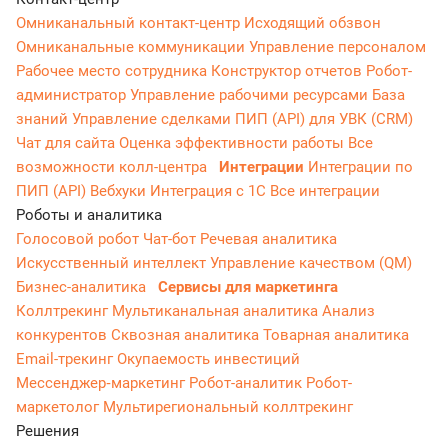
Омниканальный контакт-центр
Исходящий обзвон
Омниканальные коммуникации
Управление персоналом
Рабочее место сотрудника
Конструктор отчетов
Робот-
администратор
Управление рабочими ресурсами
База
знаний
Управление сделками
ПИП (API) для УВК (CRM)
Чат для сайта
Оценка эффективности работы
Все
возможности колл-центра
Интеграции
Интеграции по
ПИП (API)
Вебхуки
Интеграция с 1С
Все интеграции
Роботы и аналитика
Голосовой робот
Чат-бот
Речевая аналитика
Искусственный интеллект
Управление качеством (QM)
Бизнес-аналитика
Сервисы для маркетинга
Коллтрекинг
Мультиканальная аналитика
Анализ
конкурентов
Сквозная аналитика
Товарная аналитика
Email-трекинг
Окупаемость инвестиций
Мессенджер‑маркетинг
Робот-аналитик
Робот-
маркетолог
Мультирегиональный коллтрекинг
Решения