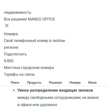
Отправить заявку
Колл-центр
Недвижимость
Все решения MANGO OFFICE
Нас выбирают HR-отделы
Номера
Свой телефонный номер в любом
регионе
Подключить
8-800
Местные городские номера
Автоматизированный обзвон
— меньше
Тарифы на связь
ручных действий, больше времени на
Поиск
Продукты
Решения
Номера
Меню
диалоги с кандидатами
Умное распределение входящих звонков
между свободными сотрудниками, не важно
в офисе или удаленно